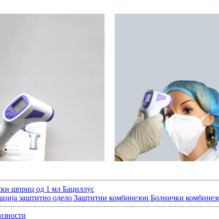
ки шприц од 1 мл Бациллус
лација заштитно одело Заштитни комбинезон Болнички комбинез
изности