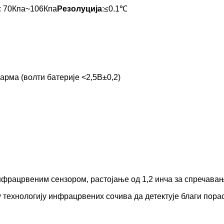
: 70Кпа~106Кпа
Резолуција
:≤0.1℃
арма (волти батерије <2,5В±0,2)
нфрацрвеним сензором, растојање од 1,2 инча за спречава
 технологију инфрацрвених сочива да детектује благи пор