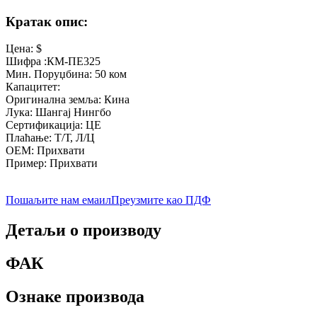
Кратак опис:
Цена: $
Шифра :КМ-ПЕ325
Мин. Поруџбина: 50 ком
Капацитет:
Оригинална земља: Кина
Лука: Шангај Нингбо
Сертификација: ЦЕ
Плаћање: Т/Т, Л/Ц
ОЕМ: Прихвати
Пример: Прихвати
Пошаљите нам емаил
Преузмите као ПДФ
Детаљи о производу
ФАК
Ознаке производа