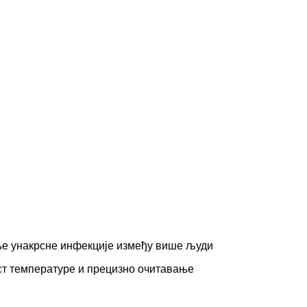
ње унакрсне инфекције између више људи
аст температуре и прецизно очитавање