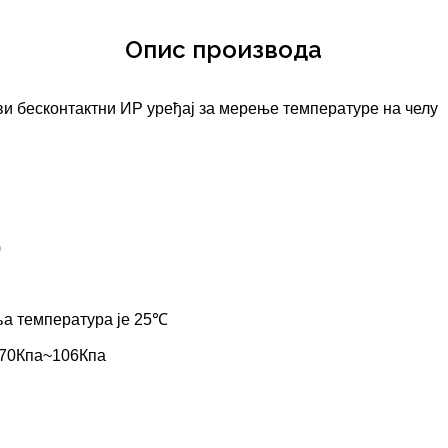
Опис производа
и бесконтактни ИР уређај за мерење температуре на челу
)
а температура је 25℃
:70Кпа~106Кпа