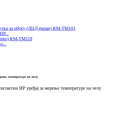
Р...
о...
рење температуре на челу