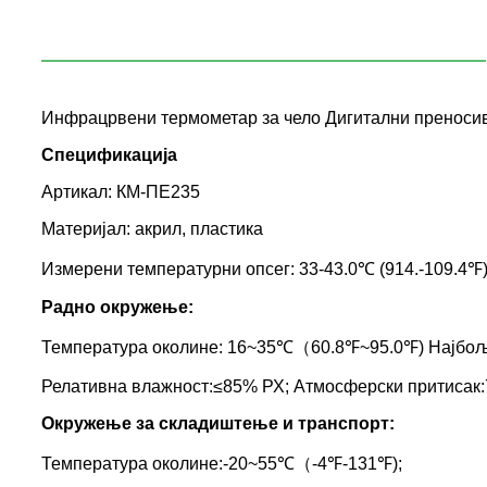
Инфрацрвени термометар за чело Дигитални преносив
Спецификација
Артикал: КМ-ПЕ235
Материјал: акрил, пластика
Измерени температурни опсег: 33-43.0℃ (914.-109.4℉
Радно окружење:
Температура околине: 16~35℃（60.8℉~95.0℉) Најбољ
Релативна влажност:≤85% РХ; Атмосферски притисак
Окружење за складиштење и транспорт:
Температура околине:-20~55℃（-4℉-131℉);