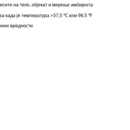
сите на тело, објекат и мерење амбијента
ва када је температура >37,5 ℃ или 99,5 ℉
рних вредности