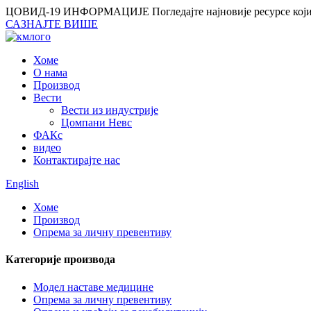
ЦОВИД-19 ИНФОРМАЦИЈЕ
Погледајте најновије ресурсе кој
САЗНАЈТЕ ВИШЕ
Хоме
О нама
Производ
Вести
Вести из индустрије
Цомпани Невс
ФАКс
видео
Контактирајте нас
English
Хоме
Производ
Опрема за личну превентиву
Категорије производа
Модел наставе медицине
Опрема за личну превентиву