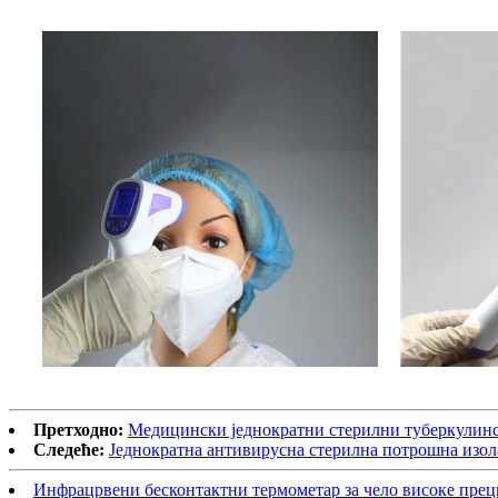
Претходно:
Медицински једнократни стерилни туберкулинс
Следеће:
Једнократна антивирусна стерилна потрошна изо
Инфрацрвени бесконтактни термометар за чело високе прец