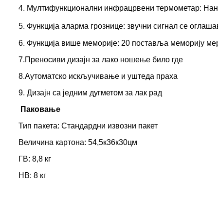
4. Мултифункционални инфрацрвени термометар: Нане
5. Функција аларма грознице: звучни сигнал се оглаша
6. Функција више меморије: 20 поставља меморију ме
7.Преносиви дизајн за лако ношење било где
8.Аутоматско искључивање и уштеда праха
9. Дизајн са једним дугметом за лак рад
Паковање
Тип пакета: Стандардни извозни пакет
Величина картона: 54,5к36к30цм
ГВ: 8,8 кг
НВ: 8 кг