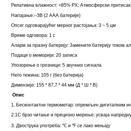
Релативна влажност: <85% РХ; Атмосферски притисак
Напајање:--3В (2 ААА батерије)
Опсег одговарајућег мерног растојања: 3 ~ 5 цм
Време одговора: 1 с
Аларм за празну батерију: Замените батерију током ал
Подаци о меморији: 20 записа
Упозорење о грозници: 5 звучних сигнала
Нето тежина: 105 г (без батерија)
Димензије: 155 * 87,7 * 44 мм (Д * Ш * В)
Опис
1. Бесконтактни термометар: опремљен дигиталним и
2.1С брзо читање и прецизно мерење: усваја напредну
3. Двострука употреба: ℃ и ℉ се лако мењају