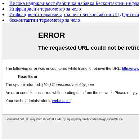
Висока издржљивост фабричка набавка Бесконтактни инфра
Инфрацрвени термометар за чело
Инфрацрвени термометар за чело Бесконтактни ЛЦД дигита
бесконтактни термометар за чело